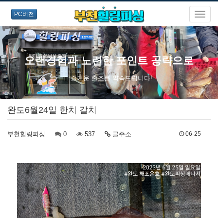
PC버전
오랜경험과 노련한 포인트 공략으로
즐거운 출조를 약속드립니다!
완도6월24일 한치 갈치
부천힐링피싱
0
537
글주소
06-25