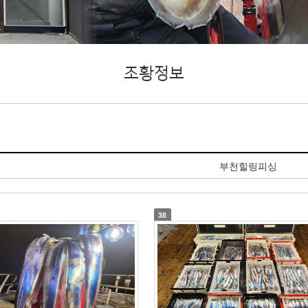
조황정보
부천힐링피싱
38