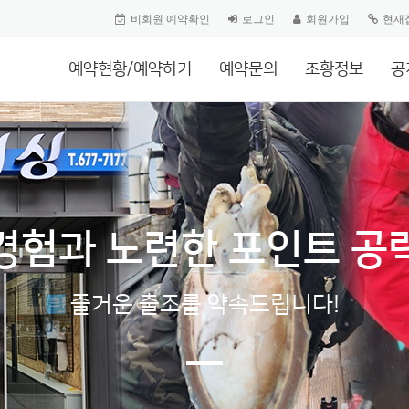
비회원 예약확인
로그인
회원가입
현재
예약현황/예약하기
예약문의
조황정보
공
경험과 노련한 포인트 공
즐거운 출조를 약속드립니다!