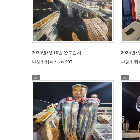
2025년8월16일 완도갈치
2025년
부천힐링피싱
297
부천힐링
24
23