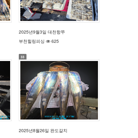
2025년9월3일 대천항쭈
부천힐링피싱
625
33
2025년8월26일 완도갈치