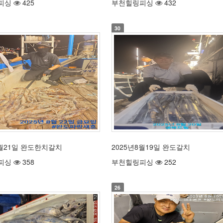
피싱
425
부천힐링피싱
432
30
8월21일 완도한치갈치
2025년8월19일 완도갈치
피싱
358
부천힐링피싱
252
26