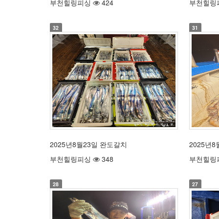
부천힐링피싱
424
부천힐링
32
31
2025년8월23일 완도갈치
2025년
부천힐링피싱
348
부천힐링
28
27