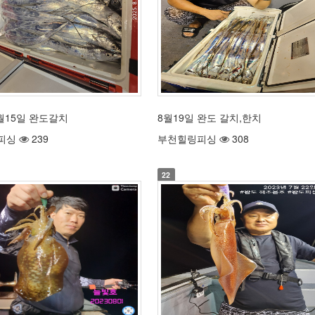
8월15일 완도갈치
8월19일 완도 갈치,한치
피싱
239
부천힐링피싱
308
22