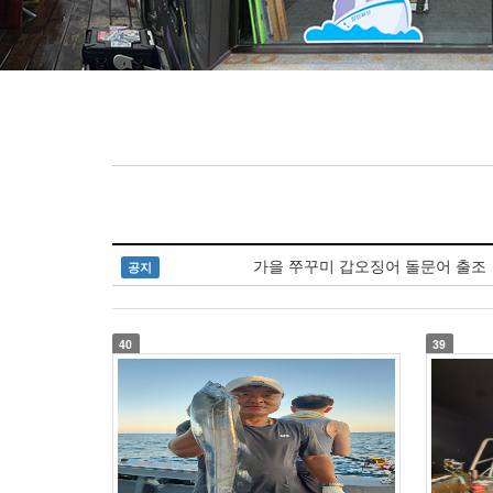
가을 쭈꾸미 갑오징어 돌문어 출조
공지
40
39