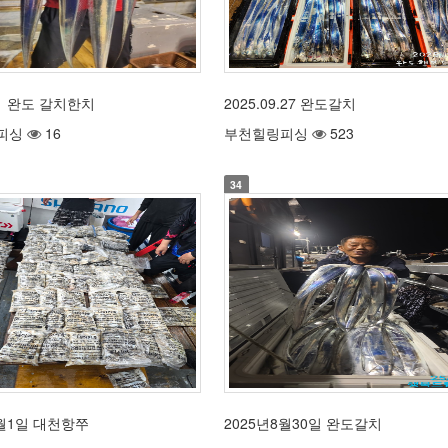
.31 완도 갈치한치
2025.09.27 완도갈치
피싱
16
부천힐링피싱
523
34
9월1일 대천항쭈
2025년8월30일 완도갈치