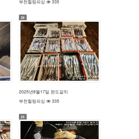
부천힐링피싱
335
29
2025년8월17일 완도갈치
부천힐링피싱
335
25