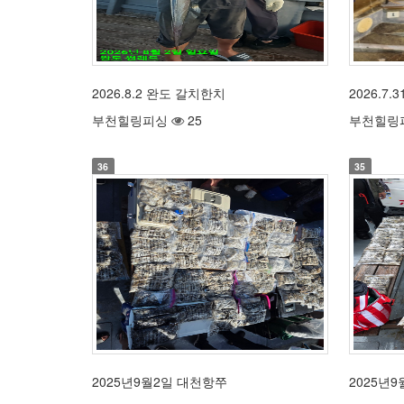
2026.8.2 완도 갈치한치
2026.7
부천힐링피싱
25
부천힐링
36
35
2025년9월2일 대천항쭈
2025년