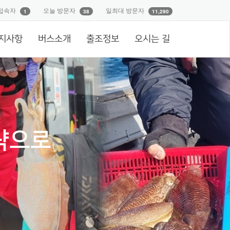
접속자
오늘 방문자
일최대 방문자
1
38
11,290
지사항
버스소개
출조정보
오시는 길
략으로