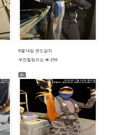
8월14일 완도갈치
부천힐링피싱
259
21