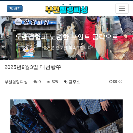
PC버전
오랜경험과 노련한 포인트 공략으로
즐거운 출조를 약속드립니다!
2025년9월3일 대천항쭈
부천힐링피싱
0
625
글주소
09-05