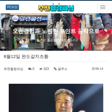
PC버전
오랜경험과 노련한 포인트 공략으로
즐거운 출조를 약속드립니다!
8월12일 완도갈치조황
부천힐링피싱
0
323
글주소
08-14