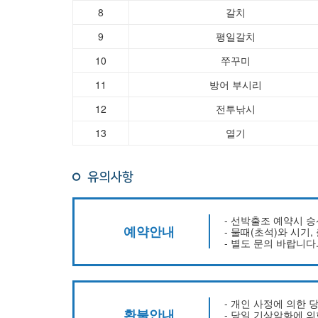
8
갈치
9
평일갈치
10
쭈꾸미
11
방어 부시리
12
전투낚시
13
열기
- 선박출조 예약시 
예약안내
- 물때(초석)와 시기
- 별도 문의 바랍니다
- 개인 사정에 의한 
환불안내
- 당일 기상악화에 