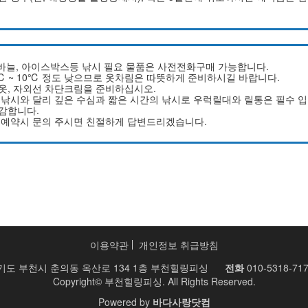
시 바늘, 아이스박스등 낚시 필요 물품은 사전전화구매 가능합니다.
℃ ~ 10℃ 정도 낮으므로 옷차림은 따뜻하게 준비하시길 바랍니다.
긴옷, 자외선 차단크림을 준비하십시오.
반 낚시와 달리 깊은 수심과 짧은 시간의 낚시로 우럭릴대와 릴통은 필수 입
민감합니다.
은 예약시 문의 주시면 친절하게 답변드리겠습니다.
이용약관
개인정보 취급방침
기도 부천시 춘의동 옥산로 134 1층 부천힐링피싱
전화
010-5318-71
Copyright© 부천힐링피싱. All Rights Reserved.
Powered by
바다사랑닷컴