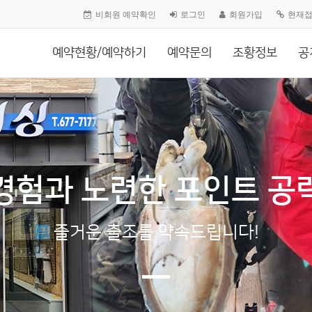
비회원 예약확인
로그인
회원가입
현재
예약현황/예약하기
예약문의
조황정보
공
경험과 노련한 포인트 공
즐거운 출조를 약속드립니다!