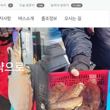
접속자
오늘 방문자
일최대 방문자
4
149
11,290
지사항
버스소개
출조정보
오시는 길
략으로