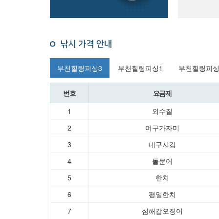
부천힐링피싱3
부천힐링피싱1
부천힐링피싱
번호
요금제
1
외수질
2
어구가자미
3
대구지깅
4
돌문어
5
한치
6
평일한치
7
심해갑오징어