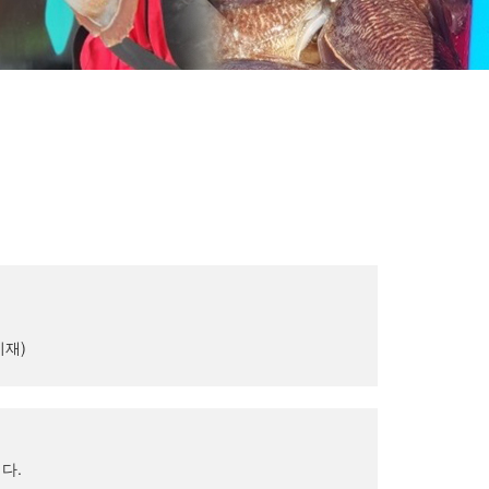
기재)
다.