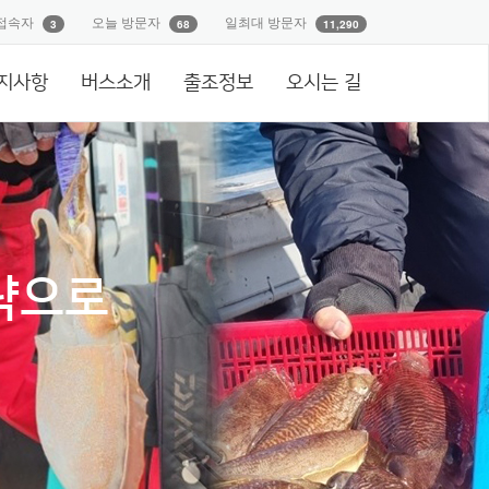
접속자
오늘 방문자
일최대 방문자
3
68
11,290
지사항
버스소개
출조정보
오시는 길
략으로