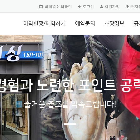
비회원 예약확인
로그인
회원가입
현재
예약현황/예약하기
예약문의
조황정보
공
경험과 노련한 포인트 공
즐거운 출조를 약속드립니다!