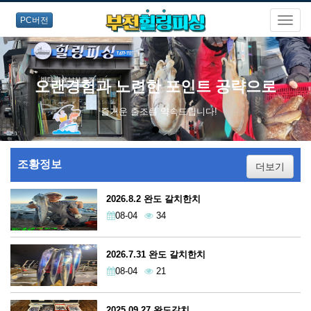
PC버전
오랜경험과 노련한 포인트 공략으로
즐거운 출조를 약속드립니다!
조황정보
더보기
2026.8.2 완도 갈치한치
08-04
34
2026.7.31 완도 갈치한치
08-04
21
2025.09.27 완도갈치