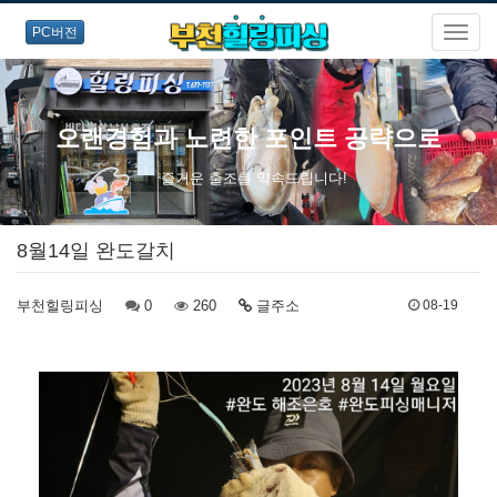
PC버전
오랜경험과 노련한 포인트 공략으로
즐거운 출조를 약속드립니다!
8월14일 완도갈치
부천힐링피싱
0
260
글주소
08-19