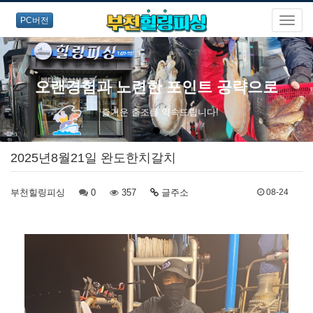
PC버전
오랜경험과 노련한 포인트 공략으로
즐거운 출조를 약속드립니다!
2025년8월21일 완도한치갈치
부천힐링피싱
0
357
글주소
08-24