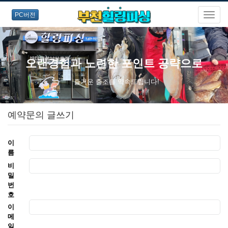
PC버전
오랜경험과 노련한 포인트 공략으로
즐거운 출조를 약속드립니다!
예약문의 글쓰기
이
름
비
밀
번
호
이
메
일