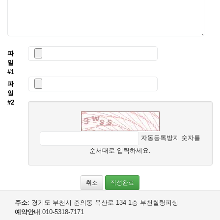
파
일
#1
파
일
#2
자동등록방지 숫자를
순서대로 입력하세요.
취소
작성완료
주소
: 경기도 부천시 춘의동 옥산로 134 1층 부천힐링피싱
예약안내
:010-5318-7171