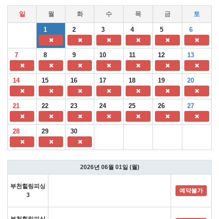
일
월
화
수
목
금
토
1
2
3
4
5
6
7
8
9
10
11
12
13
14
15
16
17
18
19
20
21
22
23
24
25
26
27
28
29
30
2026년 06월 01일 (월)
부천힐링피싱
예약불가
3