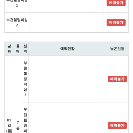
부천힐링피싱
예약불가
1
부천힐링피싱
예약불가
2
날
물
선
예약현황
남은인원
짜
때
박
부
천
힐
링
예약불가
피
싱
3
부
천
01
힐
7
일
링
예약불가
물
(월)
피