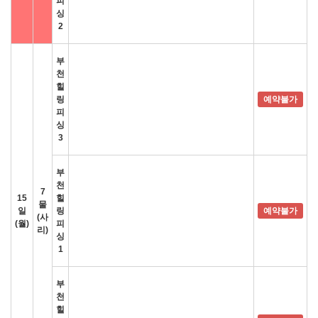
피
싱
2
부
천
힐
링
예약불가
피
싱
3
부
천
7
15
힐
물
일
링
예약불가
(사
(월)
피
리)
싱
1
부
천
힐