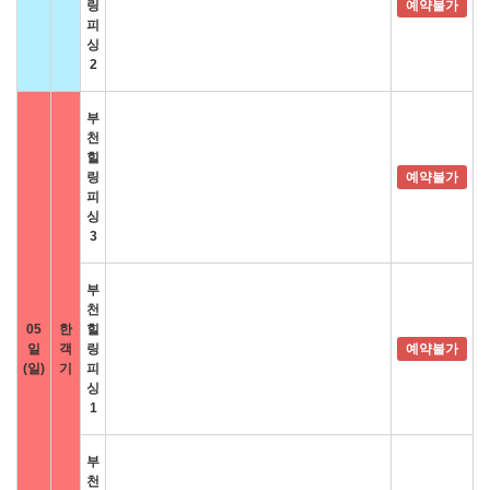
링
예약불가
피
싱
2
부
천
힐
링
예약불가
피
싱
3
부
천
05
한
힐
일
객
링
예약불가
(일)
기
피
싱
1
부
천