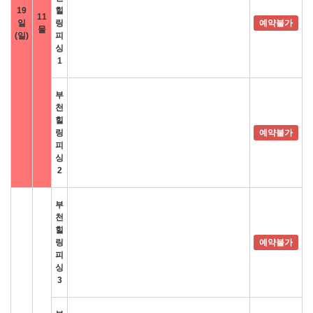
19
힐
11
일
링
예약불가
물
(일)
피
싱
1
부
천
힐
링
예약불가
피
싱
2
부
천
힐
링
예약불가
피
싱
3