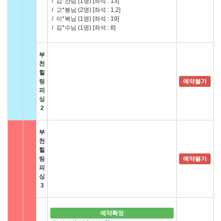
/
김*찬님 (1명)
[좌석 : 13]
/
고*봉님 (2명)
[좌석 : 1,2]
/
이*복님 (1명)
[좌석 : 19]
/
김*수님 (1명)
[좌석 : 8]
부
천
힐
링
예약불가
피
싱
2
부
천
힐
링
예약불가
피
싱
3
예약확정