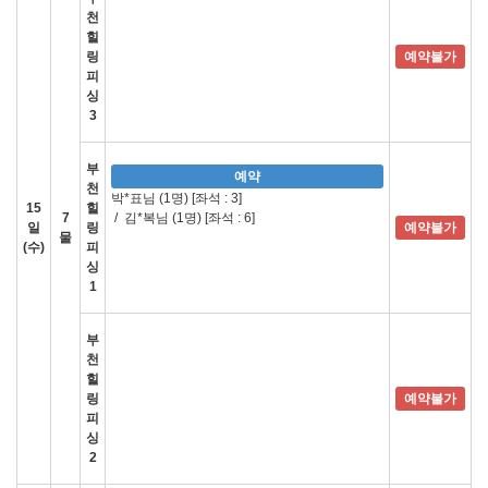
천
힐
링
예약불가
피
싱
3
부
예약
천
박*표님 (1명)
[좌석 : 3]
15
힐
7
/
김*복님 (1명)
[좌석 : 6]
일
링
예약불가
물
(수)
피
싱
1
부
천
힐
링
예약불가
피
싱
2