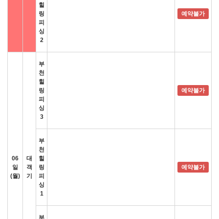
힐
링
예약불가
피
싱
2
부
천
힐
링
예약불가
피
싱
3
부
천
06
대
힐
일
객
링
예약불가
(월)
기
피
싱
1
부