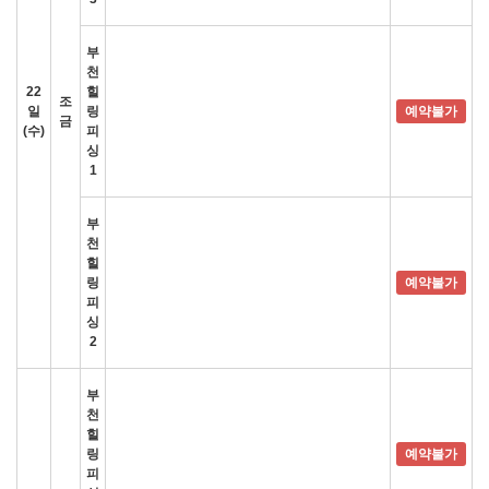
부
천
22
힐
조
일
링
예약불가
금
(수)
피
싱
1
부
천
힐
링
예약불가
피
싱
2
부
천
힐
링
예약불가
피