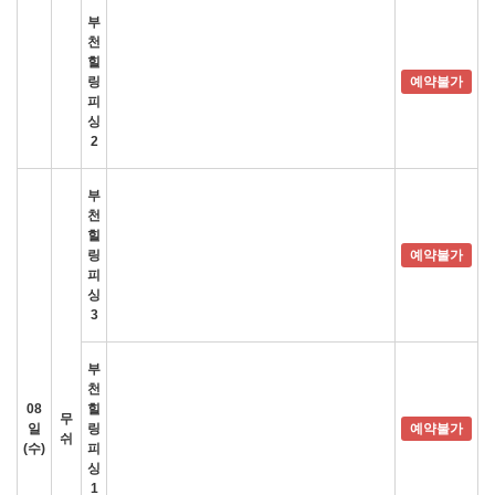
부
천
힐
링
예약불가
피
싱
2
부
천
힐
링
예약불가
피
싱
3
부
천
08
힐
무
일
링
예약불가
쉬
(수)
피
싱
1