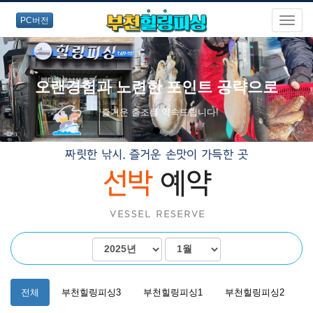
PC버전
오랜경험과 노련한 포인트 공략으로
즐거운 출조를 약속드립니다!
전체
부천힐링피싱3
부천힐링피싱1
부천힐링피싱2