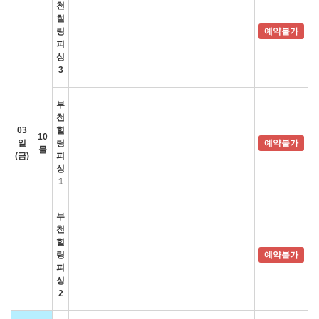
천
힐
링
예약불가
피
싱
3
부
천
03
힐
10
일
링
예약불가
물
(금)
피
싱
1
부
천
힐
링
예약불가
피
싱
2