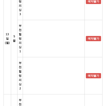
링
예약불가
피
싱
3
부
천
13
힐
5
일
링
예약불가
물
(월)
피
싱
1
부
천
힐
링
예약불가
피
싱
2
부
천