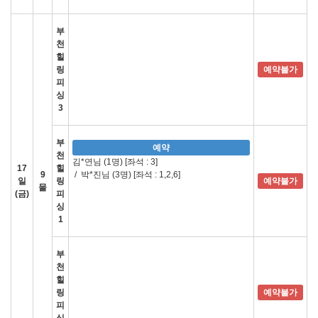
부
천
힐
링
예약불가
피
싱
3
부
예약
천
김*연님 (1명)
[좌석 : 3]
17
힐
9
/
박*진님 (3명)
[좌석 : 1,2,6]
일
링
예약불가
물
(금)
피
싱
1
부
천
힐
링
예약불가
피