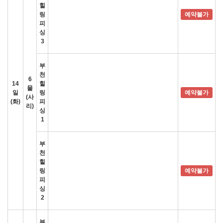
힐
링
예약불가
피
싱
3
부
천
6
14
힐
물
일
링
예약불가
(사
(화)
피
리)
싱
1
부
천
힐
링
예약불가
피
싱
2
부