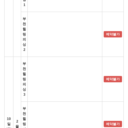
1
부
천
힐
링
예약불가
피
싱
2
부
천
힐
링
예약불가
피
싱
3
부
천
10
힐
2
일
링
예약불가
물