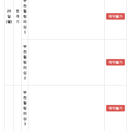
부
천
20
한
힐
일
객
링
예약불가
(월)
기
피
싱
1
부
천
힐
링
예약불가
피
싱
2
부
천
힐
링
예약불가
피
싱
3