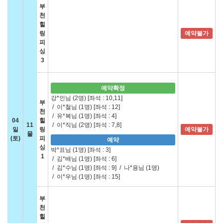
부
천
힐
링
예약불가
피
싱
3
예약확정
강*인님 (2명)
[좌석 : 10,11]
부
/
이*철님 (1명)
[좌석 : 12]
천
/
유*복님 (1명)
[좌석 : 4]
04
힐
11
/
이*직님 (2명)
[좌석 : 7,8]
일
링
예약불가
물
(토)
피
예약
싱
박*표님 (1명)
[좌석 : 3]
1
/
김*배님 (1명)
[좌석 : 6]
/
김*수님 (1명)
[좌석 : 9]
/
나*용님 (1명)
/
이*우님 (1명)
[좌석 : 15]
부
천
힐