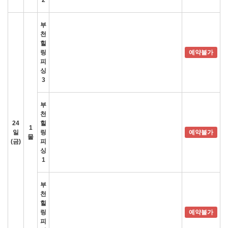
2
부
천
힐
링
예약불가
피
싱
3
부
천
24
힐
1
일
링
예약불가
물
(금)
피
싱
1
부
천
힐
링
예약불가
피