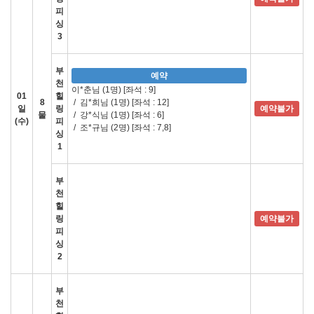
피
싱
3
부
예약
천
이*춘님 (1명)
[좌석 : 9]
01
힐
8
/
김*희님 (1명)
[좌석 : 12]
일
링
예약불가
물
/
강*식님 (1명)
[좌석 : 6]
(수)
피
/
조*규님 (2명)
[좌석 : 7,8]
싱
1
부
천
힐
링
예약불가
피
싱
2
부
천