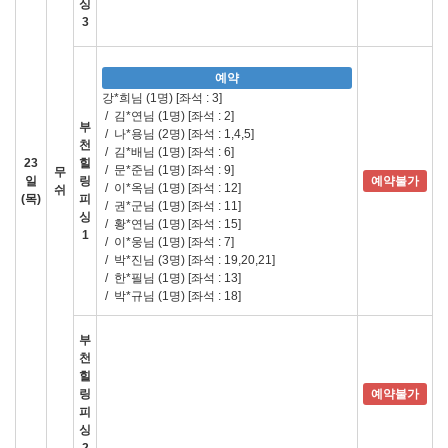
싱
3
예약
강*희님 (1명)
[좌석 : 3]
/
김*연님 (1명)
[좌석 : 2]
부
/
나*용님 (2명)
[좌석 : 1,4,5]
천
/
김*배님 (1명)
[좌석 : 6]
23
힐
/
문*준님 (1명)
[좌석 : 9]
무
일
링
예약불가
/
이*옥님 (1명)
[좌석 : 12]
쉬
(목)
피
/
권*군님 (1명)
[좌석 : 11]
싱
/
황*연님 (1명)
[좌석 : 15]
1
/
이*웅님 (1명)
[좌석 : 7]
/
박*진님 (3명)
[좌석 : 19,20,21]
/
한*필님 (1명)
[좌석 : 13]
/
박*규님 (1명)
[좌석 : 18]
부
천
힐
링
예약불가
피
싱