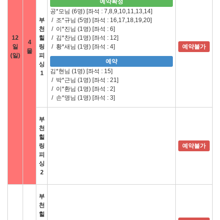
예약확정
공*모님 (6명)
[좌석 : 7,8,9,10,11,13,14]
부
/
조*규님 (5명)
[좌석 : 16,17,18,19,20]
천
/
이*진님 (1명)
[좌석 : 6]
12
힐
/
김*찬님 (1명)
[좌석 : 12]
4
일
링
/
황*새님 (1명)
[좌석 : 4]
예약불가
물
(일)
피
예약
싱
김*현님 (1명)
[좌석 : 15]
1
/
박*근님 (1명)
[좌석 : 21]
/
이*환님 (1명)
[좌석 : 2]
/
손*명님 (1명)
[좌석 : 3]
부
천
힐
링
예약불가
피
싱
2
부
천
힐