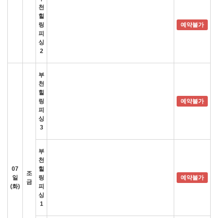
천
힐
링
예약불가
피
싱
2
부
천
힐
링
예약불가
피
싱
3
부
천
07
힐
조
일
링
예약불가
금
(화)
피
싱
1