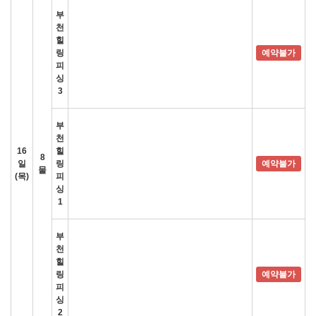
부
천
힐
링
예약불가
피
싱
3
부
천
16
힐
8
일
링
예약불가
물
(목)
피
싱
1
부
천
힐
링
예약불가
피
싱
2