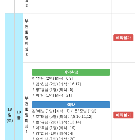
싱
2
부
천
힐
링
예약불가
피
싱
3
예약확정
이*진님 (2명)
[좌석 : 6,9]
/
김*찬님 (2명)
[좌석 : 16,17]
/
황*용님 (1명)
[좌석 : 5]
/
박*님 (1명)
[좌석 : 21]
부
천
예약
18
힐
김*배님 (1명)
[좌석 : 1]
/
문*준님 (1명)
10
일
링
예약불가
/
조*래님 (5명)
[좌석 : 7,8,10,11,12]
물
(토)
피
/
호*규님 (2명)
[좌석 : 13,14]
싱
/
이*옥님 (1명)
[좌석 : 19]
1
/
강*희님 (1명)
[좌석 : 4]
/
손*명님 (1명)
[좌석 : 20]