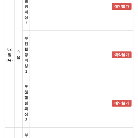
힐
링
예약불가
피
싱
3
부
천
02
힐
9
일
링
예약불가
물
(목)
피
싱
1
부
천
힐
링
예약불가
피
싱
2
부