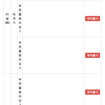
부
천
21
대
힐
일
객
링
예약불가
(화)
기
피
싱
1
부
천
힐
링
예약불가
피
싱
2
부
천
힐
링
예약불가
피
싱
3