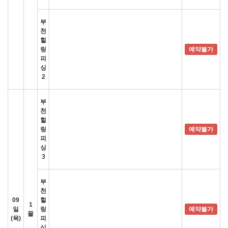
부
천
힐
링
예약불가
피
싱
2
부
천
힐
링
예약불가
피
싱
3
부
천
09
힐
1
일
링
예약불가
물
(목)
피
싱