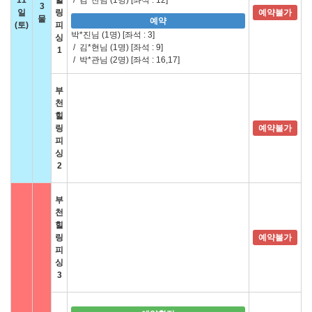
11
힐
/
김*찬님 (1명)
[좌석 : 12]
3
일
링
예약불가
물
예약
(토)
피
박*진님 (1명)
[좌석 : 3]
싱
/
김*현님 (1명)
[좌석 : 9]
1
/
박*관님 (2명)
[좌석 : 16,17]
부
천
힐
링
예약불가
피
싱
2
부
천
힐
링
예약불가
피
싱
3