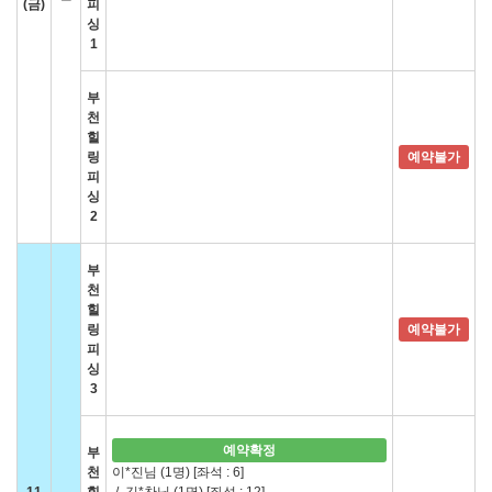
(금)
피
싱
1
부
천
힐
링
예약불가
피
싱
2
부
천
힐
링
예약불가
피
싱
3
예약확정
부
천
이*진님 (1명)
[좌석 : 6]