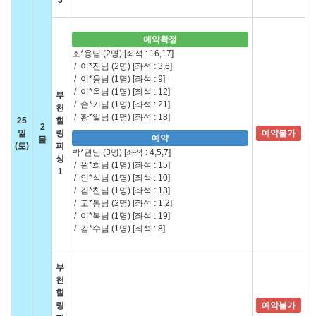
3
예약확정
조*용님 (2명)
[좌석 : 16,17]
/
이*진님 (2명)
[좌석 : 3,6]
/
이*웅님 (1명)
[좌석 : 9]
/
이*옥님 (1명)
[좌석 : 12]
부
/
손*기님 (1명)
[좌석 : 21]
천
/
황*일님 (1명)
[좌석 : 18]
25
힐
2
일
링
예약불가
예약
물
(토)
피
박*관님 (3명)
[좌석 : 4,5,7]
싱
/
원*희님 (1명)
[좌석 : 15]
1
/
인*식님 (1명)
[좌석 : 10]
/
김*찬님 (1명)
[좌석 : 13]
/
고*봉님 (2명)
[좌석 : 1,2]
/
이*복님 (1명)
[좌석 : 19]
/
김*수님 (1명)
[좌석 : 8]
부
천
힐
링
예약불가