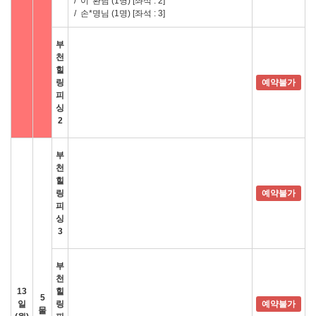
/
이*환님 (1명)
[좌석 : 2]
/
손*명님 (1명)
[좌석 : 3]
부
천
힐
링
예약불가
피
싱
2
부
천
힐
링
예약불가
피
싱
3
부
천
13
힐
5
일
링
예약불가
물