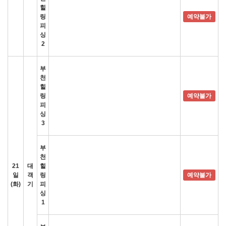
힐
링
예약불가
피
싱
2
부
천
힐
링
예약불가
피
싱
3
부
천
21
대
힐
일
객
링
예약불가
(화)
기
피
싱
1