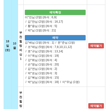
예약확정
이*진님 (2명)
[좌석 : 6,9]
/
김*찬님 (2명)
[좌석 : 16,17]
/
황*용님 (1명)
[좌석 : 5]
/
박*님 (1명)
[좌석 : 21]
부
천
예약
18
힐
김*배님 (1명)
[좌석 : 1]
/
문*준님 (1명)
10
일
링
예약불가
/
조*래님 (5명)
[좌석 : 7,8,10,11,12]
물
(토)
피
/
호*규님 (2명)
[좌석 : 13,14]
싱
/
이*옥님 (1명)
[좌석 : 19]
1
/
강*희님 (1명)
[좌석 : 4]
/
손*명님 (1명)
[좌석 : 20]
/
김*연님 (1명)
[좌석 : 2]
/
박*표님 (1명)
[좌석 : 3]
/
김*복님 (1명)
[좌석 : 15]
/
박*삼님 (1명)
[좌석 : 18]
/
이*우님 (1명)
부
천
힐
링
예약불가