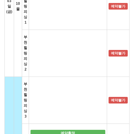
03
힐
10
일
링
예약불가
물
(금)
피
싱
1
부
천
힐
링
예약불가
피
싱
2
부
천
힐
링
예약불가
피
싱
3
예약확정