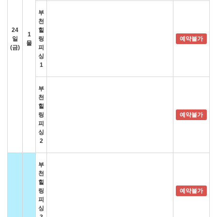
부
천
24
힐
1
일
링
예약불가
물
(금)
피
싱
1
부
천
힐
링
예약불가
피
싱
2
부
천
힐
링
예약불가
피
싱