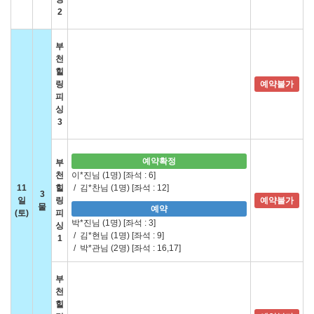
2
부
천
힐
링
예약불가
피
싱
3
예약확정
부
천
이*진님 (1명)
[좌석 : 6]
11
힐
/
김*찬님 (1명)
[좌석 : 12]
3
일
링
예약불가
물
예약
(토)
피
박*진님 (1명)
[좌석 : 3]
싱
/
김*현님 (1명)
[좌석 : 9]
1
/
박*관님 (2명)
[좌석 : 16,17]
부
천
힐