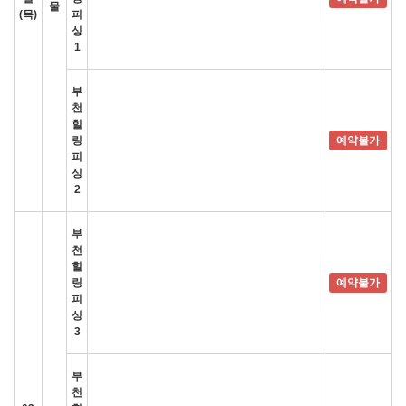
물
(목)
피
싱
1
부
천
힐
링
예약불가
피
싱
2
부
천
힐
링
예약불가
피
싱
3
부
천