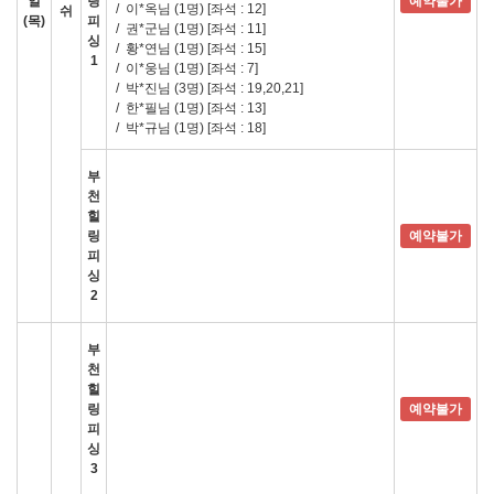
일
링
예약불가
/
이*옥님 (1명)
[좌석 : 12]
쉬
(목)
피
/
권*군님 (1명)
[좌석 : 11]
싱
/
황*연님 (1명)
[좌석 : 15]
1
/
이*웅님 (1명)
[좌석 : 7]
/
박*진님 (3명)
[좌석 : 19,20,21]
/
한*필님 (1명)
[좌석 : 13]
/
박*규님 (1명)
[좌석 : 18]
부
천
힐
링
예약불가
피
싱
2
부
천
힐
링
예약불가
피
싱
3