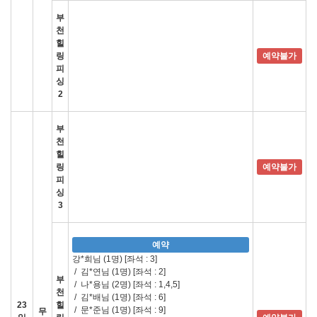
부
천
힐
링
예약불가
피
싱
2
부
천
힐
링
예약불가
피
싱
3
예약
강*희님 (1명)
[좌석 : 3]
/
김*연님 (1명)
[좌석 : 2]
부
/
나*용님 (2명)
[좌석 : 1,4,5]
천
/
김*배님 (1명)
[좌석 : 6]
23
힐
/
문*준님 (1명)
[좌석 : 9]
무