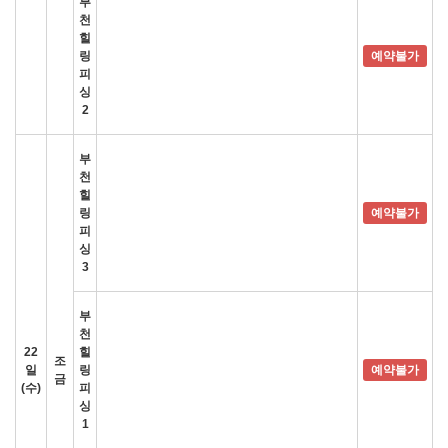
부
천
힐
링
예약불가
피
싱
2
부
천
힐
링
예약불가
피
싱
3
부
천
22
힐
조
일
링
예약불가
금
(수)
피
싱
1