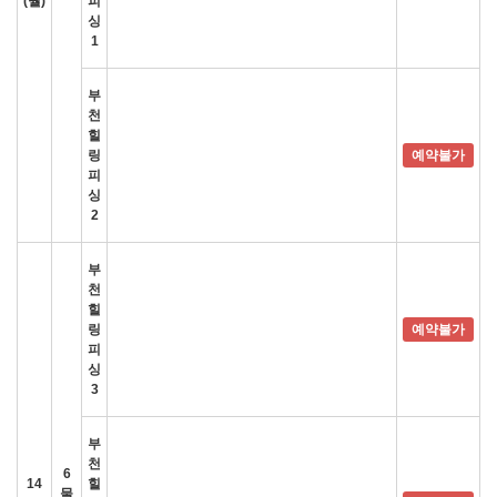
(월)
피
싱
1
부
천
힐
링
예약불가
피
싱
2
부
천
힐
링
예약불가
피
싱
3
부
천
6
14
힐
물