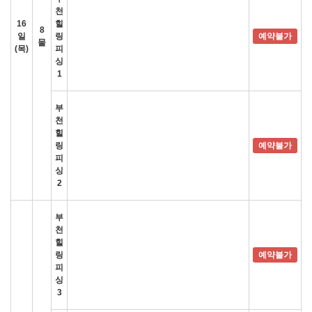
천
16
힐
8
일
링
예약불가
물
(목)
피
싱
1
부
천
힐
링
예약불가
피
싱
2
부
천
힐
링
예약불가
피
싱
3