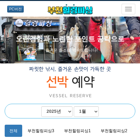
PC버전
오랜경험과 노련한 포인트 공략으로
즐거운 출조를 약속드립니다!
전체
부천힐링피싱3
부천힐링피싱1
부천힐링피싱2