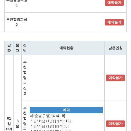
부천힐링피싱
예약불가
1
부천힐링피싱
예약불가
2
날
물
선
예약현황
남은인원
짜
때
박
부
천
힐
링
예약불가
피
싱
3
부
예약
천
이*춘님 (1명)
[좌석 : 9]
01
힐
8
/
김*희님 (1명)
[좌석 : 12]
일
링
예약불가
물
/
강*식님 (1명)
[좌석 : 6]
(수)
피