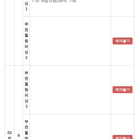
/
조*규님 (2명)
[좌석 : 7,8]
싱
1
부
천
힐
링
예약불가
피
싱
2
부
천
힐
링
예약불가
피
싱
3
부
천
02
힐
9
일
링
예약불가