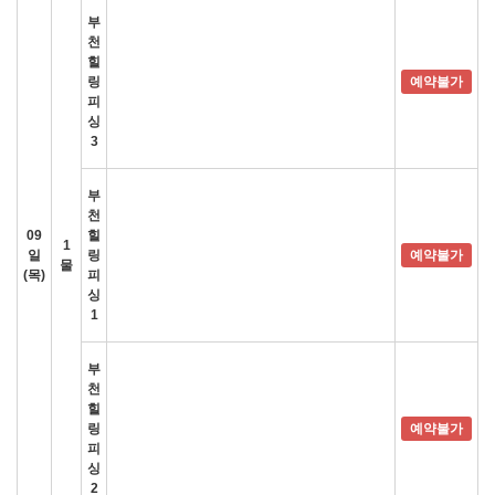
부
천
힐
링
예약불가
피
싱
3
부
천
09
힐
1
일
링
예약불가
물
(목)
피
싱
1
부
천
힐
링
예약불가
피
싱
2