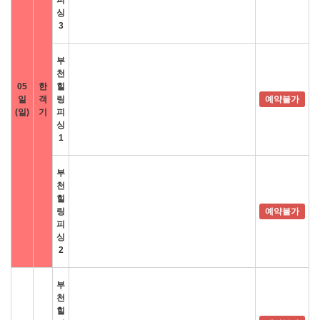
피
싱
3
부
천
05
한
힐
일
객
링
예약불가
(일)
기
피
싱
1
부
천
힐
링
예약불가
피
싱
2
부
천
힐