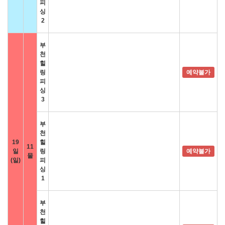
피
싱
2
부
천
힐
링
예약불가
피
싱
3
부
천
19
힐
11
일
링
예약불가
물
(일)
피
싱
1
부
천
힐