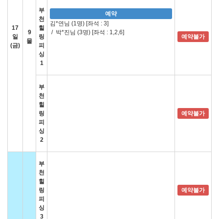
부
예약
천
김*연님 (1명)
[좌석 : 3]
17
힐
9
/
박*진님 (3명)
[좌석 : 1,2,6]
일
링
예약불가
물
(금)
피
싱
1
부
천
힐
링
예약불가
피
싱
2
부
천
힐
링
예약불가
피
싱
3