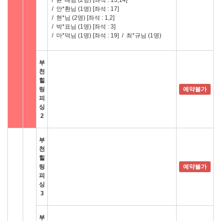
/
윤*배님 (2명)
[좌석 : 13,14]
/
안*환님 (1명)
[좌석 : 17]
/
현*님 (2명)
[좌석 : 1,2]
/
박*표님 (1명)
[좌석 : 3]
/
마*덕님 (1명)
[좌석 : 19]
/
최*규님 (1명)
부
천
힐
링
예약불가
피
싱
2
부
천
힐
링
예약불가
피
싱
3
부