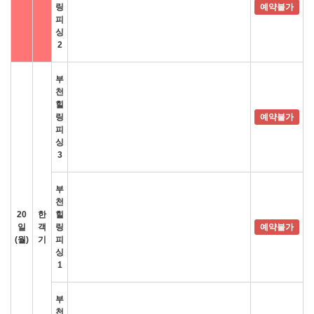
링
예약불가
피
싱
2
부
천
힐
링
예약불가
피
싱
3
부
천
20
한
힐
일
객
링
예약불가
(월)
기
피
싱
1
부
천