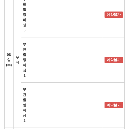
천
힐
링
예약불가
피
싱
3
부
천
08
힐
무
일
링
예약불가
쉬
(수)
피
싱
1
부
천
힐
링
예약불가
피
싱
2