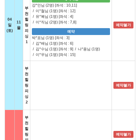
강*인님 (2명)
[좌석 : 10,11]
부
/
이*철님 (1명)
[좌석 : 12]
천
/
유*복님 (1명)
[좌석 : 4]
04
힐
11
/
이*직님 (2명)
[좌석 : 7,8]
일
링
예약불가
물
(토)
피
예약
싱
박*표님 (1명)
[좌석 : 3]
1
/
김*배님 (1명)
[좌석 : 6]
/
김*수님 (1명)
[좌석 : 9]
/
나*용님 (1명)
/
이*우님 (1명)
[좌석 : 15]
부
천
힐
링
예약불가
피
싱
2
부
천
힐
링
예약불가