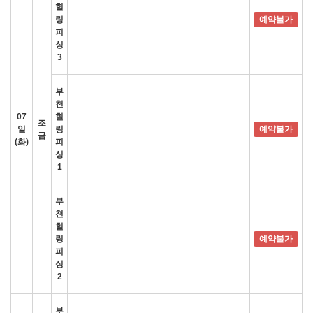
힐
링
예약불가
피
싱
3
부
천
07
힐
조
일
링
예약불가
금
(화)
피
싱
1
부
천
힐
링
예약불가
피
싱
2
부