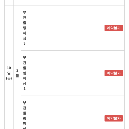
부
천
힐
링
예약불가
피
싱
3
부
천
10
힐
2
일
링
예약불가
물
(금)
피
싱
1
부
천
힐
링
예약불가
피
싱