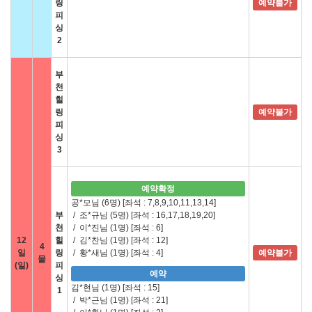
링
예약불가
피
싱
2
부
천
힐
링
예약불가
피
싱
3
예약확정
공*모님 (6명)
[좌석 : 7,8,9,10,11,13,14]
부
/
조*규님 (5명)
[좌석 : 16,17,18,19,20]
천
/
이*진님 (1명)
[좌석 : 6]
12
힐
/
김*찬님 (1명)
[좌석 : 12]
4
일
링
/
황*새님 (1명)
[좌석 : 4]
예약불가
물
(일)
피
예약
싱
김*현님 (1명)
[좌석 : 15]
1
/
박*근님 (1명)
[좌석 : 21]