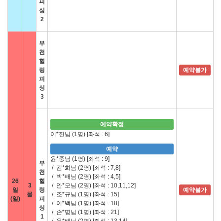
피
싱
2
부
천
힐
링
예약불가
피
싱
3
예약확정
이*진님 (1명)
[좌석 : 6]
예약
윤*중님 (1명)
[좌석 : 9]
부
/
김*희님 (2명)
[좌석 : 7,8]
천
/
박*배님 (2명)
[좌석 : 4,5]
26
힐
3
/
안*모님 (2명)
[좌석 : 10,11,12]
일
링
예약불가
물
/
조*규님 (1명)
[좌석 : 15]
(일)
피
/
이*백님 (1명)
[좌석 : 18]
싱
/
손*명님 (1명)
[좌석 : 21]
1