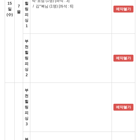
박*표님 (1명)
[좌석 : 3]
15
힐
7
/
김*복님 (1명)
[좌석 : 6]
일
링
예약불가
물
(수)
피
싱
1
부
천
힐
링
예약불가
피
싱
2
부
천
힐
링
예약불가
피
싱
3
부