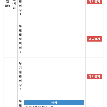
일
링
예약불가
(사
(화)
피
리)
싱
1
부
천
힐
링
예약불가
피
싱
2
부
천
힐
링
예약불가
피
싱
3
부
예약
천