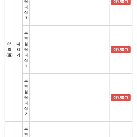
링
예약불가
피
싱
3
부
천
06
대
힐
일
객
링
예약불가
(월)
기
피
싱
1
부
천
힐
링
예약불가
피
싱
2
부
천