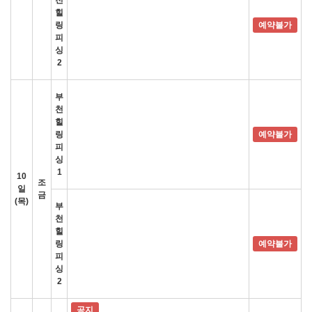
천
힐
링
예약불가
피
싱
2
부
천
힐
링
예약불가
피
싱
1
10
조
일
금
(목)
부
천
힐
링
예약불가
피
싱
2
공지