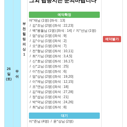
그외 탑승지는 문의바랍니다
예약확정
여*재님 (1명)
[좌석 : 13]
부
/
김*조님 (2명)
[좌석 : 22,23]
천
/
백*봉돌님 (1명)
[좌석 : 14]
/
지*선님 (1명)
힐
/
엄*성님 (1명)
[좌석 : 9]
링
예약불가
/
김*수님 (1명)
[좌석 : 2]
피
/
오*권님 (1명)
[좌석 : 7]
싱
/
전*형님 (2명)
[좌석 : 10,11]
1
/
최*기님 (3명)
[좌석 : 3,4,5]
/
신*호님 (2명)
[좌석 : 16,17]
/
신*교님 (1명)
[좌석 : 25]
26
무
/
이*진님 (1명)
[좌석 : 6]
일
쉬
/
엄*상님 (2명)
[좌석 : 19,20]
(토)
/
이*제님 (2명)
[좌석 : 12,15]
/
조*연님 (1명)
[좌석 : 18]
/
김*재님 (2명)
[좌석 : 27,28]
/
정*섭님 (1명)
[좌석 : 21]
/
박*덕님 (2명)
[좌석 : 24,26]
/
최*남님 (1명)
[좌석 : 8]
대기
이*준님 (4명)
/
윤*상님 (2명)