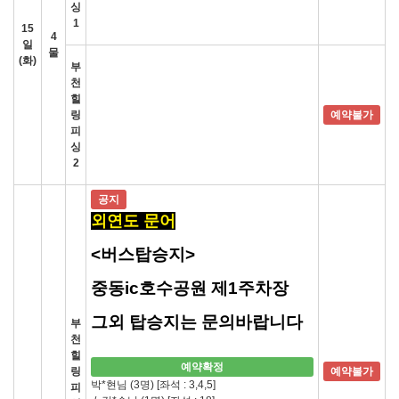
싱
1
15
4
일
물
(화)
부
천
힐
링
예약불가
피
싱
2
공지
외연도 문어
<버스탑승지>
중동ic호수공원 제1주차장
그외 탑승지는 문의바랍니다
부
천
힐
예약확정
링
예약불가
박*현님 (3명)
[좌석 : 3,4,5]
피