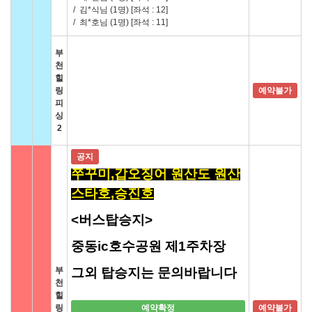
/
김*식님 (1명)
[좌석 : 12]
/
최*호님 (1명)
[좌석 : 11]
부
천
힐
링
예약불가
피
싱
2
공지
쭈꾸미,갑오징어 원산도 원산
스타호,승진호
<버스탑승지>
중동ic호수공원 제1주차장
부
그외 탑승지는 문의바랍니다
천
힐
링
예약확정
예약불가