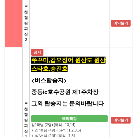
부
천
힐
링
예약불가
피
싱
2
공지
쭈꾸미,갑오징어 원산도 원산
스타호,승진호
<버스탑승지>
중동ic호수공원 제1주차장
그외 탑승지는 문의바랍니다
부
천
힐
예약확정
링
예약불가
김*국님 (2명)
[좌석 : 13,14]
피
/
김*훈님 (4명)
[좌석 : 1,2,3,6]
싱
/
심*서님 (2명)
[좌석 : 7,8]
1