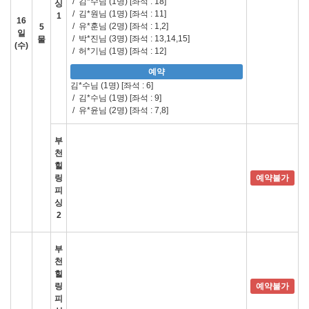
/
김*수님 (1명)
[좌석 : 18]
싱
/
김*원님 (1명)
[좌석 : 11]
1
16
/
유*훈님 (2명)
[좌석 : 1,2]
5
일
/
박*진님 (3명)
[좌석 : 13,14,15]
물
(수)
/
허*기님 (1명)
[좌석 : 12]
예약
김*수님 (1명)
[좌석 : 6]
/
김*수님 (1명)
[좌석 : 9]
/
유*윤님 (2명)
[좌석 : 7,8]
부
천
힐
링
예약불가
피
싱
2
부
천
힐
링
예약불가
피