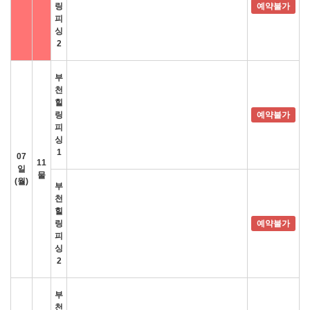
링
예약불가
피
싱
2
부
천
힐
링
예약불가
피
싱
1
07
11
일
물
(월)
부
천
힐
링
예약불가
피
싱
2
부
천