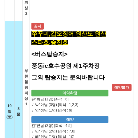
피
싱
2
공지
쭈꾸미,갑오징어 원산도 원산
스타호,승진호
<버스탑승지>
중동ic호수공원 제1주차장
부
천
그외 탑승지는 문의바랍니다
힐
링
예약불가
피
예약확정
싱
유*화님 (1명)
[좌석 : 6]
1
/
박*아님 (3명)
[좌석 : 1,2,3]
19
8
/
엄*성님 (1명)
[좌석 : 9]
일
물
(토)
예약
전*균님 (2명)
[좌석 : 4,5]
/
민*기님 (2명)
[좌석 : 7,8]
/
배*현님 (1명)
[좌석 : 10]