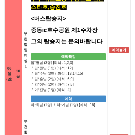
스타호,승진호
<버스탑승지>
중동ic호수공원 제1주차장
부
천
그외 탑승지는 문의바랍니다
힐
링
예약불가
피
예약확정
싱
임*열님 (3명)
[좌석 : 1,2,3]
1
/
김*원님 (1명)
[좌석 : 12]
06
10
/
최*수님 (3명)
[좌석 : 13,14,15]
일
물
/
김*훈님 (2명)
[좌석 : 6,9]
(일)
/
김*성님 (2명)
[좌석 : 7,8]
/
이*진님 (1명)
[좌석 : 4]
예약
박*화님 (1명)
/
허*기님 (1명)
[좌석 : 18]
부
천
힐