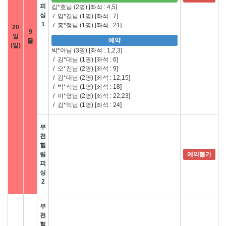
피
김*호님 (2명)
[좌석 : 4,5]
싱
/
임*길님 (1명)
[좌석 : 7]
1
/
홍*정님 (1명)
[좌석 : 21]
20
9
일
예약
물
(일)
박*아님 (3명)
[좌석 : 1,2,3]
/
김*대님 (1명)
[좌석 : 6]
/
오*진님 (2명)
[좌석 : 9]
/
김*대님 (2명)
[좌석 : 12,15]
/
박*식님 (1명)
[좌석 : 18]
/
이*영님 (2명)
[좌석 : 22,23]
/
김*익님 (1명)
[좌석 : 24]
부
천
힐
링
예약불가
피
싱
2
부
천
힐