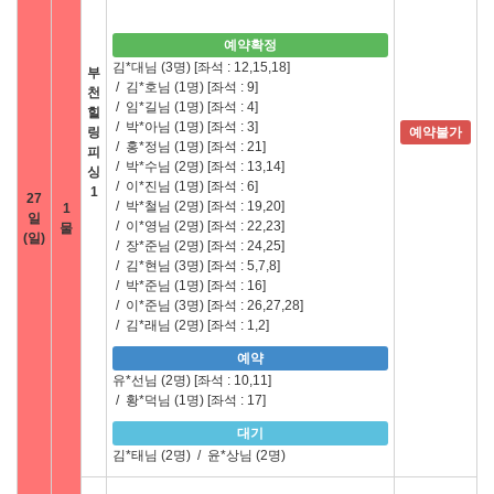
예약확정
김*대님 (3명)
[좌석 : 12,15,18]
부
/
김*호님 (1명)
[좌석 : 9]
천
/
임*길님 (1명)
[좌석 : 4]
힐
/
박*아님 (1명)
[좌석 : 3]
링
예약불가
/
홍*정님 (1명)
[좌석 : 21]
피
/
박*수님 (2명)
[좌석 : 13,14]
싱
/
이*진님 (1명)
[좌석 : 6]
1
27
/
박*철님 (2명)
[좌석 : 19,20]
1
일
/
이*영님 (2명)
[좌석 : 22,23]
물
(일)
/
장*준님 (2명)
[좌석 : 24,25]
/
김*현님 (3명)
[좌석 : 5,7,8]
/
박*준님 (1명)
[좌석 : 16]
/
이*준님 (3명)
[좌석 : 26,27,28]
/
김*래님 (2명)
[좌석 : 1,2]
예약
유*선님 (2명)
[좌석 : 10,11]
/
황*덕님 (1명)
[좌석 : 17]
대기
김*태님 (2명)
/
윤*상님 (2명)