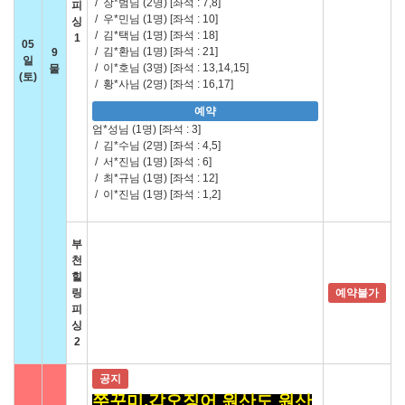
/
장*범님 (2명)
[좌석 : 7,8]
피
/
우*민님 (1명)
[좌석 : 10]
싱
/
김*택님 (1명)
[좌석 : 18]
1
05
/
김*환님 (1명)
[좌석 : 21]
9
일
/
이*호님 (3명)
[좌석 : 13,14,15]
물
(토)
/
황*사님 (2명)
[좌석 : 16,17]
예약
엄*성님 (1명)
[좌석 : 3]
/
김*수님 (2명)
[좌석 : 4,5]
/
서*진님 (1명)
[좌석 : 6]
/
최*규님 (1명)
[좌석 : 12]
/
이*진님 (1명)
[좌석 : 1,2]
부
천
힐
링
예약불가
피
싱
2
공지
쭈꾸미,갑오징어 원산도 원산