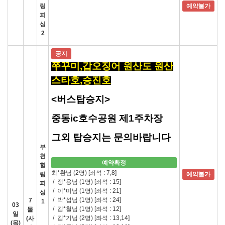
링
예약불가
피
싱
2
공지
쭈꾸미,갑오징어 원산도 원산
스타호,승진호
<버스탑승지>
중동ic호수공원 제1주차장
그외 탑승지는 문의바랍니다
부
천
예약확정
힐
최*환님 (2명)
[좌석 : 7,8]
링
예약불가
/
정*용님 (1명)
[좌석 : 15]
피
/
이*미님 (1명)
[좌석 : 21]
싱
/
박*섭님 (1명)
[좌석 : 24]
7
1
03
/
김*철님 (1명)
[좌석 : 12]
물
일
/
김*기님 (2명)
[좌석 : 13,14]
(사
(목)