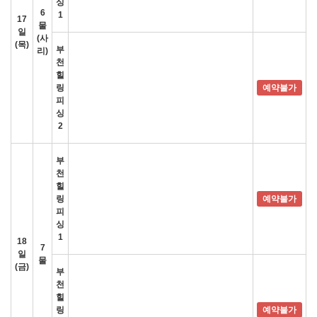
싱
6
1
17
물
일
(사
(목)
부
리)
천
힐
링
예약불가
피
싱
2
부
천
힐
링
예약불가
피
싱
1
18
7
일
물
(금)
부
천
힐
링
예약불가