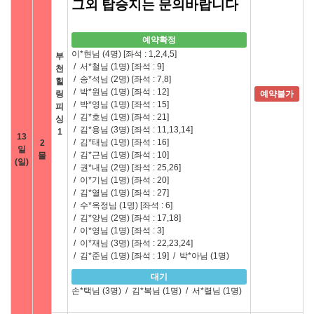
그외 탑승지는 문의바랍니다
예약확정
이*현님 (4명)
[좌석 : 1,2,4,5]
부
/
서*철님 (1명)
[좌석 : 9]
천
/
송*석님 (2명)
[좌석 : 7,8]
힐
/
박*원님 (1명)
[좌석 : 12]
링
예약불가
/
박*영님 (1명)
[좌석 : 15]
피
/
김*호님 (1명)
[좌석 : 21]
싱
/
김*용님 (3명)
[좌석 : 11,13,14]
1
13
/
김*태님 (1명)
[좌석 : 16]
2
일
/
김*근님 (1명)
[좌석 : 10]
물
(일)
/
권*내님 (2명)
[좌석 : 25,26]
/
이*기님 (1명)
[좌석 : 20]
/
김*열님 (1명)
[좌석 : 27]
/
수*옥정님 (1명)
[좌석 : 6]
/
김*양님 (2명)
[좌석 : 17,18]
/
이*영님 (1명)
[좌석 : 3]
/
이*재님 (3명)
[좌석 : 22,23,24]
/
김*준님 (1명)
[좌석 : 19]
/
박*아님 (1명)
대기
손*택님 (3명)
/
김*복님 (1명)
/
서*렬님 (1명)