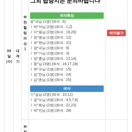
그외 탑승지는 문의바랍니다
예약확정
부
공*석님 (1명)
[좌석 : 6]
천
/
박*아님 (2명)
[좌석 : 1,2]
힐
/
이*용님 (2명)
[좌석 : 19,20]
링
예약불가
/
정*웅님 (1명)
[좌석 : 12]
피
/
유*현님 (1명)
[좌석 : 21]
싱
/
양*규님 (1명)
[좌석 : 9]
1
09
대
/
허*기님 (1명)
[좌석 : 3]
일
객
/
정*훈님 (2명)
[좌석 : 13,14]
(수)
기
/
중*님 (3명)
[좌석 : 16,17,18]
/
최*규님 (1명)
[좌석 : 15]
/
김*찬님 (1명)
[좌석 : 24]
/
김*춘님 (1명)
[좌석 : 25]
예약
기*섭님 (2명)
[좌석 : 10,11]
/
공*모님 (4명)
[좌석 : 4,5,7,8]
/
이*희님 (2명)
[좌석 : 22,23]
/
박*진님 (1명)
[좌석 : 28]
부