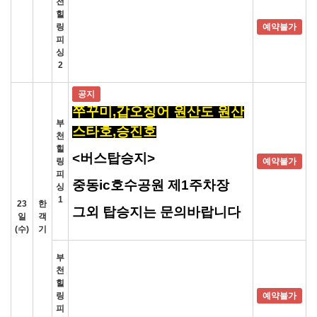
천
힐
링
예약불가
피
싱
2
공지
쭈꾸미,갑오징어 원산도 원산
부
스타호,승진호
천
힐
<버스탑승지>
링
예약불가
피
중동ic호수공원 제1주차장
싱
1
23
한
그외 탑승지는 문의바랍니다
일
객
(수)
기
부
천
힐
링
예약불가
피