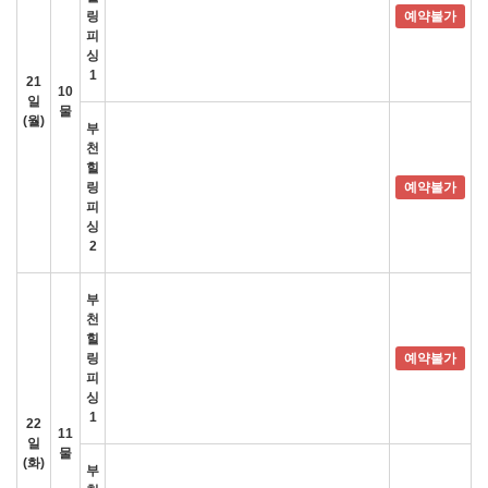
링
예약불가
피
싱
1
21
10
일
물
(월)
부
천
힐
링
예약불가
피
싱
2
부
천
힐
링
예약불가
피
싱
1
22
11
일
물
(화)
부