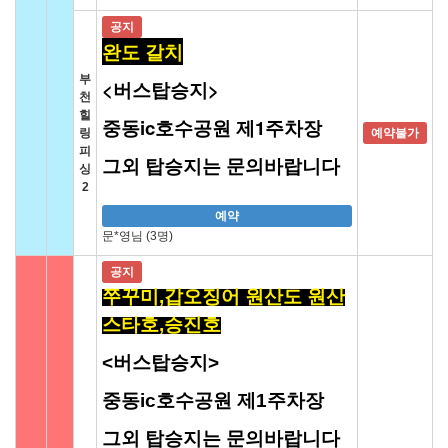
공지
완도 갈치
부
<버스탑승지>
천
힐
중동ic호수공원 제1주차장
링
예약불가
피
그외 탑승지는 문의바랍니다
싱
2
예약
문*영님 (3명)
공지
쭈꾸미,갑오징어 원산도 원산
스타호,승진호
<버스탑승지>
중동ic호수공원 제1주차장
그외 탑승지는 문의바랍니다