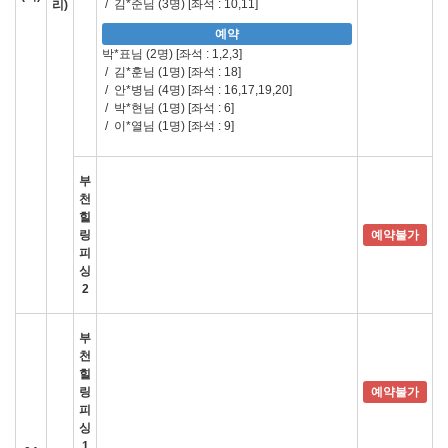
/
김*준님 (3명)
[좌석 : 10,11]
리)
예약
박*표님 (2명)
[좌석 : 1,2,3]
/
김*훈님 (1명)
[좌석 : 18]
/
안*병님 (4명)
[좌석 : 16,17,19,20]
/
박*현님 (1명)
[좌석 : 6]
/
이*열님 (1명)
[좌석 : 9]
부
천
힐
링
예약불가
피
싱
2
부
천
힐
링
예약불가
피
싱
1