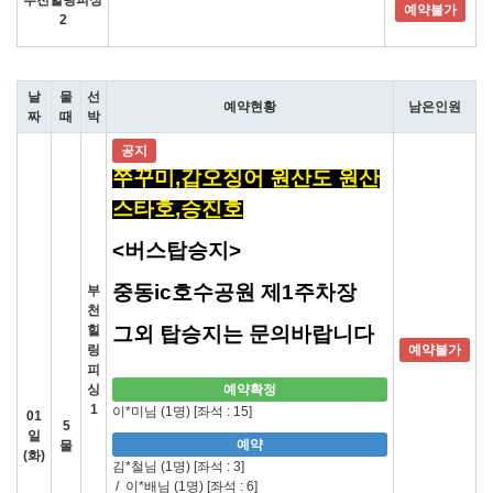
부천힐링피싱
예약불가
2
날
물
선
예약현황
남은인원
짜
때
박
공지
쭈꾸미,갑오징어 원산도 원산
스타호,승진호
<버스탑승지>
중동ic호수공원 제1주차장
부
천
힐
그외 탑승지는 문의바랍니다
링
예약불가
피
싱
예약확정
1
이*미님 (1명)
[좌석 : 15]
01
5
일
예약
물
(화)
김*철님 (1명)
[좌석 : 3]
/
이*배님 (1명)
[좌석 : 6]