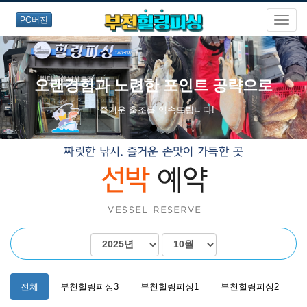
PC버전
오랜경험과 노련한 포인트 공략으로
즐거운 출조를 약속드립니다!
전체
부천힐링피싱3
부천힐링피싱1
부천힐링피싱2