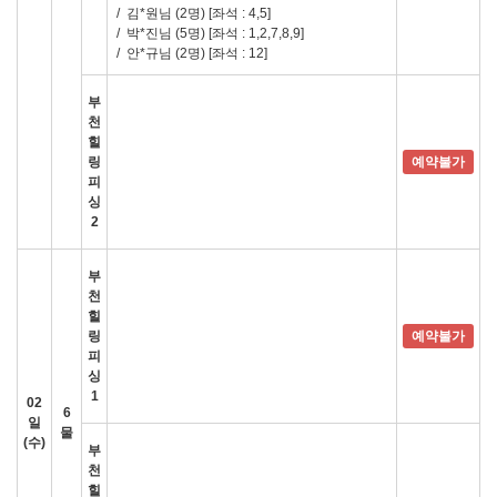
/
김*원님 (2명)
[좌석 : 4,5]
/
박*진님 (5명)
[좌석 : 1,2,7,8,9]
/
안*규님 (2명)
[좌석 : 12]
부
천
힐
링
예약불가
피
싱
2
부
천
힐
링
예약불가
피
싱
1
02
6
일
물
(수)
부
천
힐