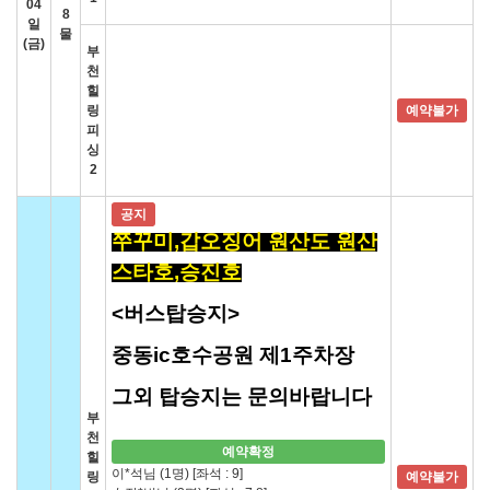
04
8
일
물
(금)
부
천
힐
링
예약불가
피
싱
2
공지
쭈꾸미,갑오징어 원산도 원산
스타호,승진호
<버스탑승지>
중동ic호수공원 제1주차장
그외 탑승지는 문의바랍니다
부
천
예약확정
힐
이*석님 (1명)
[좌석 : 9]
링
예약불가