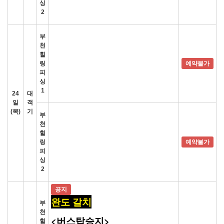
싱
2
부
천
힐
링
예약불가
피
싱
1
24
대
일
객
(목)
기
부
천
힐
링
예약불가
피
싱
2
공지
완도 갈치
부
천
<버스탑승지>
힐