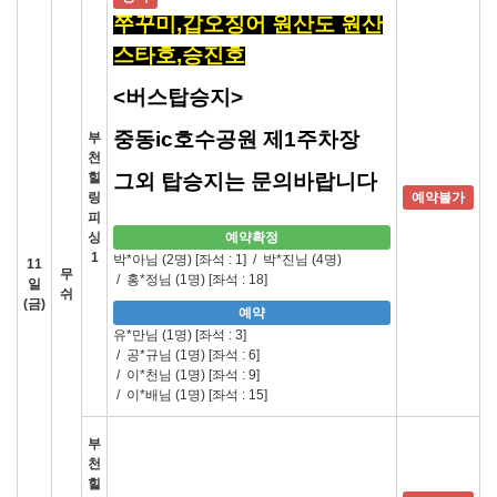
쭈꾸미,갑오징어 원산도 원산
스타호,승진호
<버스탑승지>
중동ic호수공원 제1주차장
부
천
힐
그외 탑승지는 문의바랍니다
링
예약불가
피
싱
예약확정
1
박*아님 (2명)
[좌석 : 1]
/
박*진님 (4명)
11
무
/
홍*정님 (1명)
[좌석 : 18]
일
쉬
(금)
예약
유*만님 (1명)
[좌석 : 3]
/
공*규님 (1명)
[좌석 : 6]
/
이*천님 (1명)
[좌석 : 9]
/
이*배님 (1명)
[좌석 : 15]
부
천
힐