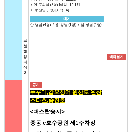
/
한*문의님 (2명)
[좌석 : 16,17]
/
이*진님 (1명)
[좌석 : 6]
대기
안*병님 (4명)
/
홍*정님 (1명)
/
엄*성님 (1명)
부
천
힐
링
예약불가
피
싱
2
공지
쭈꾸미,갑오징어 원산도 원산
스타호,승진호
<버스탑승지>
중동ic호수공원 제1주차장