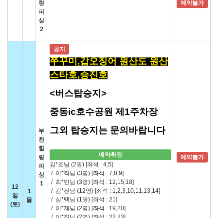
링
예약불가
피
싱
2
공지
쭈꾸미,갑오징어 원산도 원산
스타호,승진호
<버스탑승지>
중동ic호수공원 제1주차장
그외 탑승지는 문의바랍니다
부
천
힐
예약확정
링
예약불가
김*조님 (2명)
[좌석 : 4,5]
피
/
이*직님 (3명)
[좌석 : 7,8,9]
싱
/
최*민님 (3명)
[좌석 : 12,15,18]
1
12
/
김*진님 (12명)
[좌석 : 1,2,3,10,11,13,14]
1
일
/
심*택님 (1명)
[좌석 : 21]
물
(토)
/
이*재님 (2명)
[좌석 : 19,20]
/
이*진님 (2명)
[좌석 : 22,23]