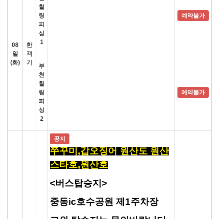
힐
링
예약불가
피
싱
1
08
한
일
객
(화)
기
부
천
힐
링
예약불가
피
싱
2
공지
쭈꾸미,갑오징어 원산도 원산
스타호,원산호
<버스탑승지>
중동ic호수공원 제1주차장