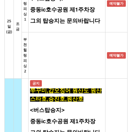
링
예약불가
중동ic호수공원 제1주차장
피
싱
그외 탑승지는 문의바랍니다
1
25
조
일
금
(금)
부
천
힐
링
예약불가
피
싱
2
공지
쭈꾸미,갑오징어 원산도 원산
스타호,승진호,원산호
<버스탑승지>
중동ic호수공원 제1주차장