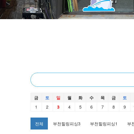
금
토
일
월
화
수
목
금
토
1
2
3
4
5
6
7
8
9
전체
부천힐링피싱3
부천힐링피싱1
부