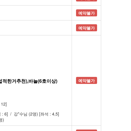
예약불가
예약불가
~넓적한거추천),바늘(6호이상)
예약불가
 12]
: 6]
/
강*수님 (2명)
[좌석 : 4,5]
명)