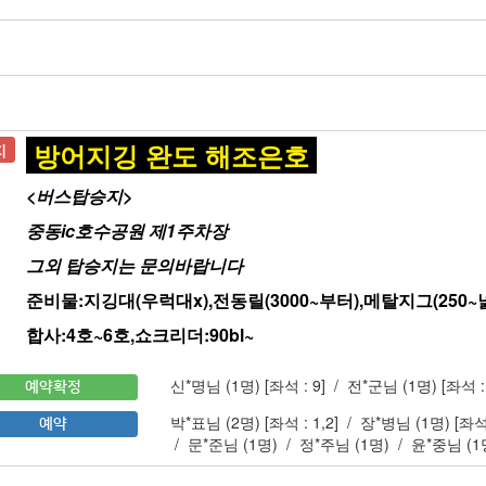
방어지깅 완도 해조은호
지
<버스탑승지>
중동ic호수공원 제1주차장
그외 탑승지는 문의바랍니다
​준비물:지깅대(우럭대x),전동릴(3000~부터),메탈지그(250
합사:4호~6호,쇼크리더:90bl~
신*명님 (1명)
[좌석 : 9]
/
전*군님 (1명)
[좌석 :
예약확정
박*표님 (2명)
[좌석 : 1,2]
/
장*병님 (1명)
[좌석 
예약
/
문*준님 (1명)
/
정*주님 (1명)
/
윤*중님 (1