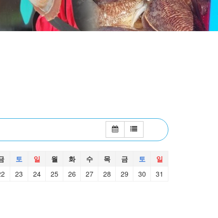
금
토
일
월
화
수
목
금
토
일
22
23
24
25
26
27
28
29
30
31