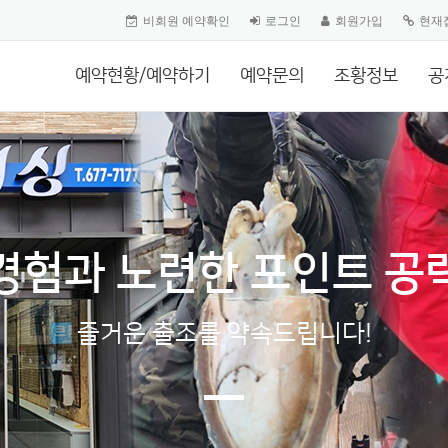
비회원 예약확인
로그인
회원가입
현재
예약현황/예약하기
예약문의
조황정보
공
경험과 노련한 포인트 공
즐거운 출조를 약속드립니다!