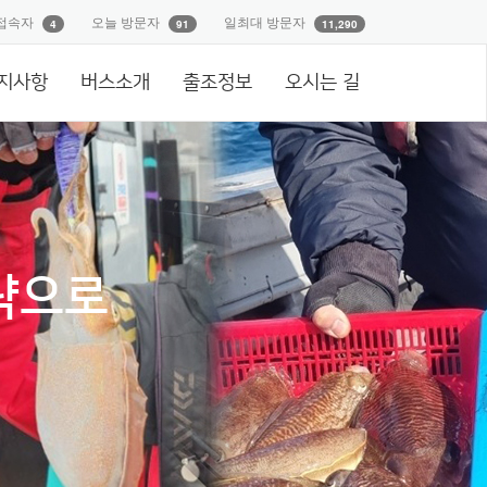
접속자
오늘 방문자
일최대 방문자
4
91
11,290
지사항
버스소개
출조정보
오시는 길
략으로