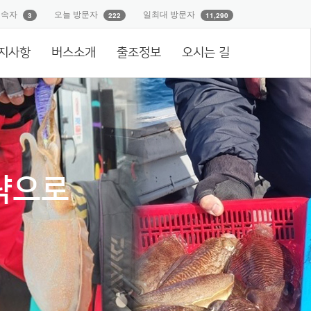
접속자
오늘 방문자
일최대 방문자
3
222
11,290
지사항
버스소개
출조정보
오시는 길
략으로