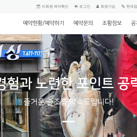
비회원 예약확인
로그인
회원가입
현재
예약현황/예약하기
예약문의
조황정보
공
경험과 노련한 포인트 공
즐거운 출조를 약속드립니다!