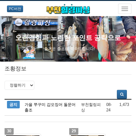
PC버전
오랜경험과 노련한 포인트 공략으로
즐거운 출조를 약속드립니다!
조황정보
공지
가을 쭈꾸미 갑오징어 돌문어
부천힐링피
08-
1,473
출조
싱
24
30
29